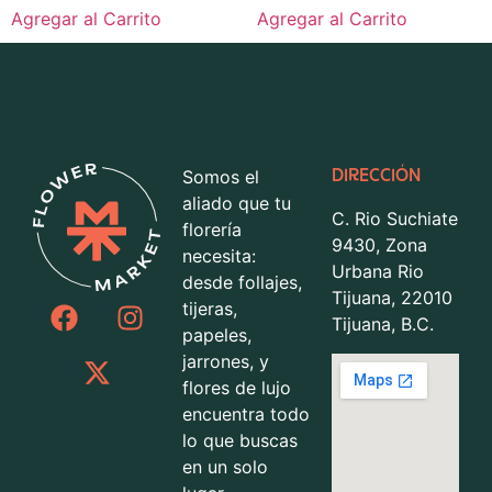
Agregar al Carrito
Agregar al Carrito
Somos el
DIRECCIÓN
aliado que tu
C. Rio Suchiate
florería
9430, Zona
necesita:
Urbana Rio
desde follajes,
Tijuana, 22010
tijeras,
Tijuana, B.C.
papeles,
jarrones, y
flores de lujo
encuentra todo
lo que buscas
en un solo