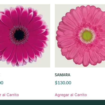
E
SAMARA
00
$
130.00
 al Carrito
Agregar al Carrito