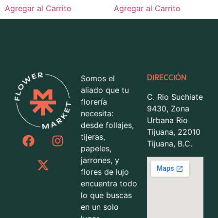
Agregar al Carrito
Agregar al Carrito
Somos el
DIRECCIÓN
aliado que tu
C. Rio Suchiate
florería
9430, Zona
necesita:
Urbana Rio
desde follajes,
Tijuana, 22010
tijeras,
Tijuana, B.C.
papeles,
jarrones, y
flores de lujo
encuentra todo
lo que buscas
en un solo