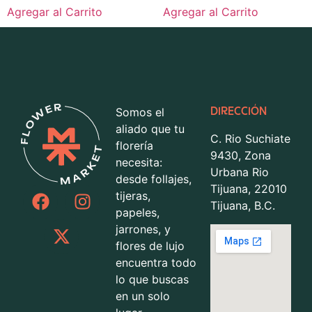
Agregar al Carrito
Agregar al Carrito
Somos el
DIRECCIÓN
aliado que tu
C. Rio Suchiate
florería
9430, Zona
necesita:
Urbana Rio
desde follajes,
Tijuana, 22010
tijeras,
Tijuana, B.C.
papeles,
jarrones, y
flores de lujo
encuentra todo
lo que buscas
en un solo