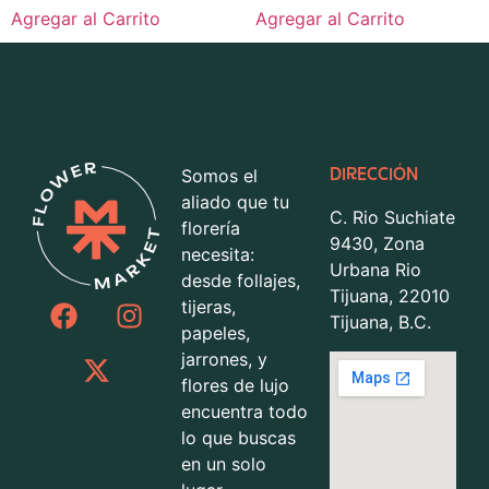
Agregar al Carrito
Agregar al Carrito
Somos el
DIRECCIÓN
aliado que tu
C. Rio Suchiate
florería
9430, Zona
necesita:
Urbana Rio
desde follajes,
Tijuana, 22010
tijeras,
Tijuana, B.C.
papeles,
jarrones, y
flores de lujo
encuentra todo
lo que buscas
en un solo