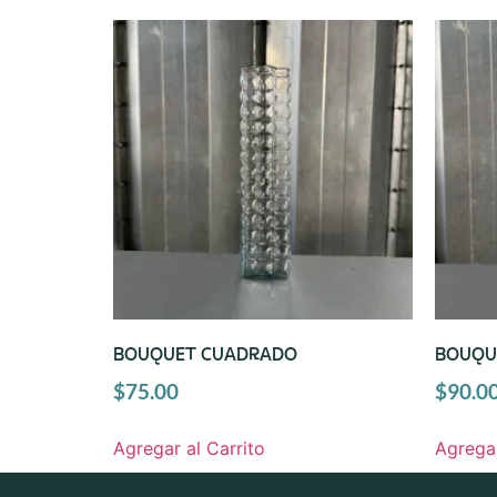
BOUQUET CUADRADO
BOUQU
$
75.00
$
90.0
Agregar al Carrito
Agregar