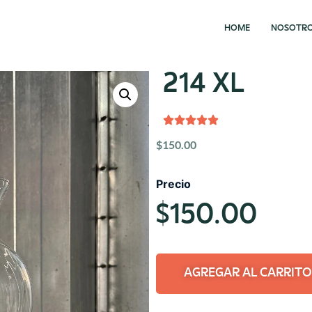
HOME
NOSOTR
214 XL
$
150.00
Precio
$
150.00
AGREGAR AL CARRITO